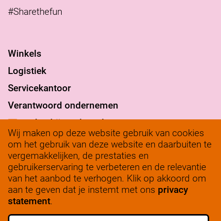
#Sharethefun
Winkels
Logistiek
Servicekantoor
Verantwoord ondernemen
werkenbij@solow.nl
Wij maken op deze website gebruik van cookies
+ 31 345 62 14 32
om het gebruik van deze website en daarbuiten te
vergemakkelijken, de prestaties en
Bedrijfsleidersportaal
gebruikerservaring te verbeteren en de relevantie
van het aanbod te verhogen. Klik op akkoord om
aan te geven dat je instemt met ons
privacy
statement
.
ALLE VACATURES
SCHRIJF JE IN