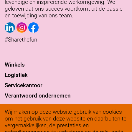
levendige en inspirerende werkomgeving. We
geloven dat ons succes voortkomt uit de passie
en toewijding van ons team.
#Sharethefun
Winkels
Logistiek
Servicekantoor
Verantwoord ondernemen
werkenbij@solow.nl
Wij maken op deze website gebruik van cookies
+ 31 345 62 14 32
om het gebruik van deze website en daarbuiten te
vergemakkelijken, de prestaties en
Bedrijfsleidersportaal