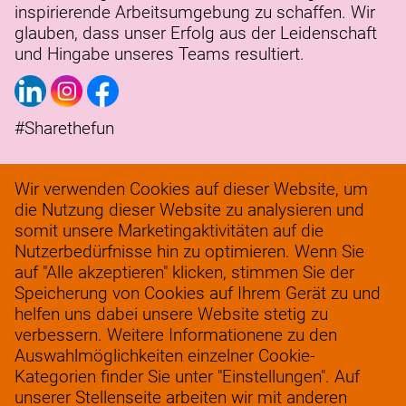
inspirierende Arbeitsumgebung zu schaffen. Wir
glauben, dass unser Erfolg aus der Leidenschaft
und Hingabe unseres Teams resultiert.
#Sharethefun
Wir verwenden Cookies auf dieser Website, um
Geschäfte
die Nutzung dieser Website zu analysieren und
somit unsere Marketingaktivitäten auf die
Logistik
Nutzerbedürfnisse hin zu optimieren. Wenn Sie
Servicebüro
auf "Alle akzeptieren" klicken, stimmen Sie der
Speicherung von Cookies auf Ihrem Gerät zu und
Verantwortungsvolles Unternehmertum
helfen uns dabei unsere Website stetig zu
FAQ
verbessern. Weitere Informationene zu den
Auswahlmöglichkeiten einzelner Cookie-
werkenbij@solow.nl
Kategorien finder Sie unter "Einstellungen". Auf
+ 31 345 62 14 32
unserer Stellenseite arbeiten wir mit anderen