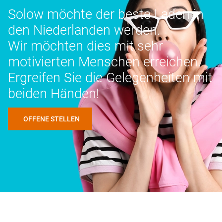
Solow möchte der beste Laden in
den Niederlanden werden.
Wir möchten dies mit sehr
motivierten Menschen erreichen.
Ergreifen Sie die Gelegenheiten mit
beiden Händen!
OFFENE STELLEN