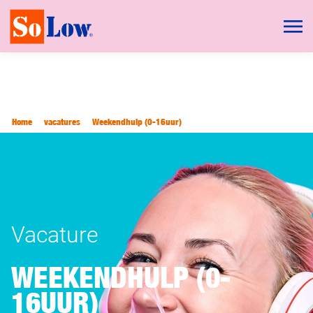
Home
vacatures
Weekendhulp (0-16uur)
Vacature
WEEKENDHULP (0-
16UUR)