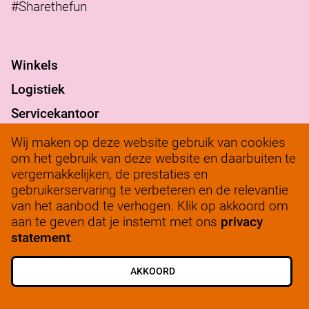
#Sharethefun
Winkels
Logistiek
Servicekantoor
Verantwoord ondernemen
Wij maken op deze website gebruik van cookies
om het gebruik van deze website en daarbuiten te
werkenbij@solow.nl
vergemakkelijken, de prestaties en
+ 31 345 62 14 32
gebruikerservaring te verbeteren en de relevantie
van het aanbod te verhogen. Klik op akkoord om
Bedrijfsleidersportaal
aan te geven dat je instemt met ons
privacy
statement
.
AKKOORD
ALLE VACATURES
SCHRIJF JE IN