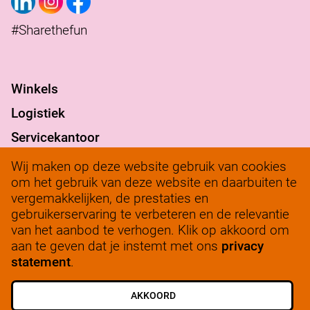
#Sharethefun
Winkels
Logistiek
Servicekantoor
Verantwoord ondernemen
Wij maken op deze website gebruik van cookies
om het gebruik van deze website en daarbuiten te
werkenbij@solow.nl
vergemakkelijken, de prestaties en
+ 31 345 62 14 32
gebruikerservaring te verbeteren en de relevantie
van het aanbod te verhogen. Klik op akkoord om
Bedrijfsleidersportaal
aan te geven dat je instemt met ons
privacy
statement
.
AKKOORD
ALLE VACATURES
SCHRIJF JE IN