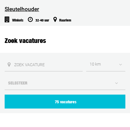
Sleutelhouder
Winkels
32-40 uur
Haarlem
Zoek vacatures
10 km
75 vacatures