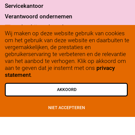
Servicekantoor
Verantwoord ondernemen
werkenbij@solow.nl
Wij maken op deze website gebruik van cookies
+ 31 345 62 14 32
om het gebruik van deze website en daarbuiten te
vergemakkelijken, de prestaties en
Bedrijfsleidersportaal
gebruikerservaring te verbeteren en de relevantie
van het aanbod te verhogen. Klik op akkoord om
aan te geven dat je instemt met ons
privacy
statement
.
ALLE VACATURES
SCHRIJF JE IN
AKKOORD
© 2025, SoLow
NIET ACCEPTEREN
Privacy
Cookiebeleid