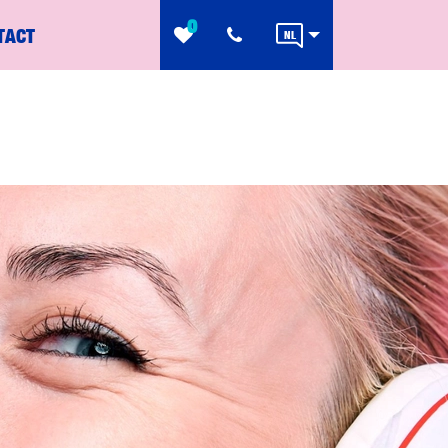
0
TACT
NL