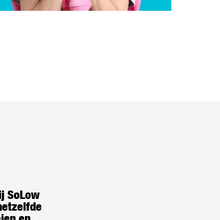
bij SoLow
hetzelfde
eien en