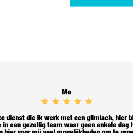
Mo
lke dienst die ik werk met een glimlach, hier 
in een gezellig team waar geen enkele dag 
gen hier voor mij veel mogelijkheden om te gro