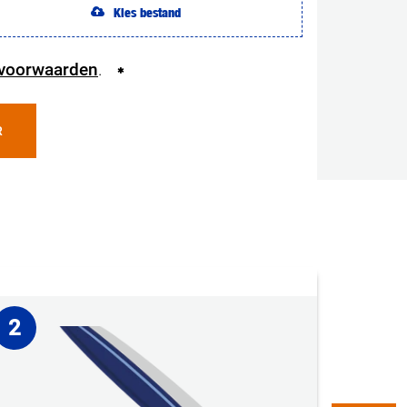
Kies bestand
voorwaarden
.
R
2