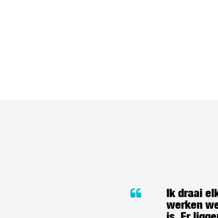
Ik draai e
werken we 
is. Er lig