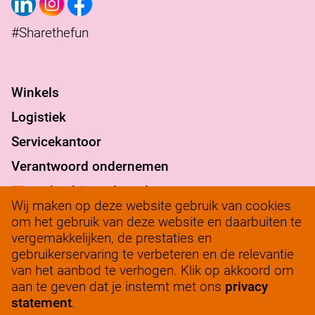
#Sharethefun
Winkels
Logistiek
Servicekantoor
Verantwoord ondernemen
werkenbij@solow.nl
Wij maken op deze website gebruik van cookies
+ 31 345 62 14 32
om het gebruik van deze website en daarbuiten te
vergemakkelijken, de prestaties en
Bedrijfsleidersportaal
gebruikerservaring te verbeteren en de relevantie
van het aanbod te verhogen. Klik op akkoord om
aan te geven dat je instemt met ons
privacy
statement
.
ALLE VACATURES
SCHRIJF JE IN