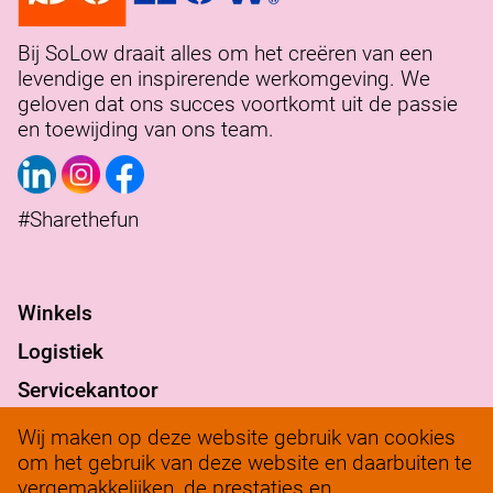
Bij SoLow draait alles om het creëren van een
levendige en inspirerende werkomgeving. We
geloven dat ons succes voortkomt uit de passie
en toewijding van ons team.
#Sharethefun
Winkels
Logistiek
Servicekantoor
Verantwoord ondernemen
Wij maken op deze website gebruik van cookies
om het gebruik van deze website en daarbuiten te
werkenbij@solow.nl
vergemakkelijken, de prestaties en