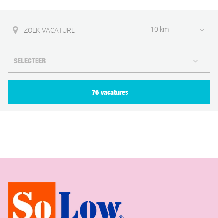
10 km
76 vacatures