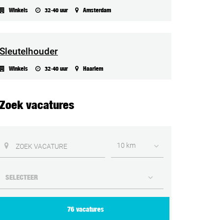
Winkels
32-40 uur
Amsterdam
Sleutelhouder
Winkels
32-40 uur
Haarlem
Zoek vacatures
10 km
76 vacatures