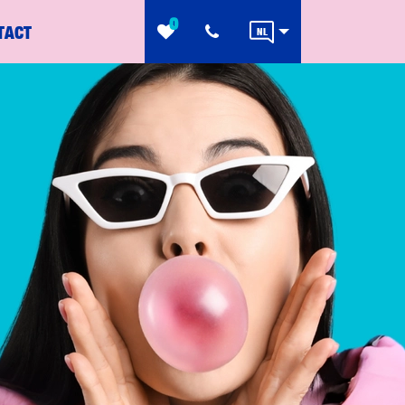
0
TACT
NL