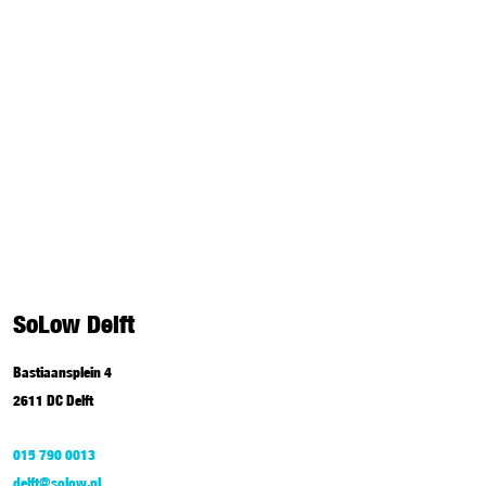
SoLow Delft
Bastiaansplein 4
2611 DC Delft
015 790 0013
delft@solow.nl