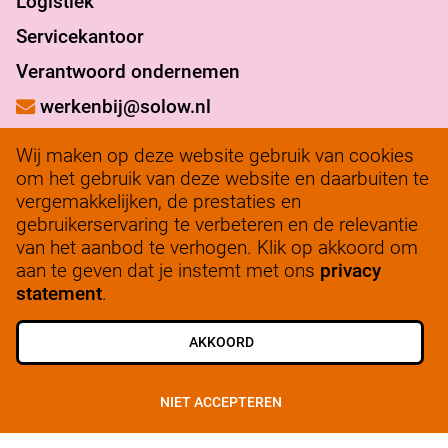
Logistiek
Servicekantoor
Verantwoord ondernemen
werkenbij@solow.nl
+ 31 345 62 14 32
Wij maken op deze website gebruik van cookies
Bedrijfsleidersportaal
om het gebruik van deze website en daarbuiten te
vergemakkelijken, de prestaties en
gebruikerservaring te verbeteren en de relevantie
van het aanbod te verhogen. Klik op akkoord om
aan te geven dat je instemt met ons
privacy
ALLE VACATURES
SCHRIJF JE IN
statement
.
AKKOORD
© 2025, SoLow
Privacy
NIET ACCEPTEREN
Cookiebeleid