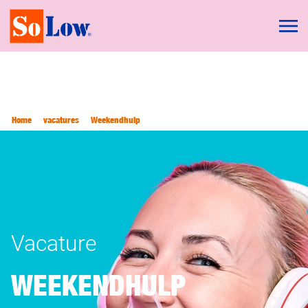
Home
vacatures
Weekendhulp
Vacature
WEEKENDHULP