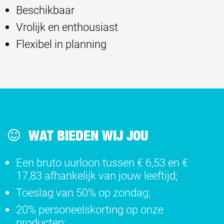
Beschikbaar
Vrolijk en enthousiast
Flexibel in planning
WAT BIEDEN WIJ JOU
Een bruto uurloon tussen € 6,53 en €
17,83 afhankelijk van jouw leeftijd;
Toeslag van 50% op zondag;
20% personeelskorting op onze
producten;