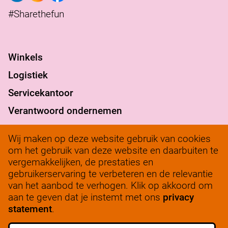
#Sharethefun
Winkels
Logistiek
Servicekantoor
Verantwoord ondernemen
werkenbij@solow.nl
Wij maken op deze website gebruik van cookies
+ 31 345 62 14 32
om het gebruik van deze website en daarbuiten te
vergemakkelijken, de prestaties en
Bedrijfsleidersportaal
gebruikerservaring te verbeteren en de relevantie
van het aanbod te verhogen. Klik op akkoord om
aan te geven dat je instemt met ons
privacy
statement
.
ALLE VACATURES
SCHRIJF JE IN