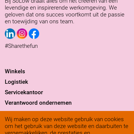
Bij SoLow draait alles om het creëren van een
levendige en inspirerende werkomgeving. We
geloven dat ons succes voortkomt uit de passie
en toewijding van ons team.
#Sharethefun
Winkels
Logistiek
Servicekantoor
Verantwoord ondernemen
werkenbij@solow.nl
Wij maken op deze website gebruik van cookies
+ 31 345 62 14 32
om het gebruik van deze website en daarbuiten te
vergemakkelijken, de prestaties en