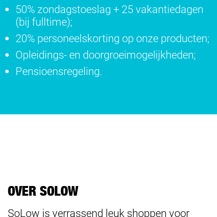
50% zondagstoeslag + 25 vakantiedagen
(bij fulltime);
20% personeelskorting op onze producten;
Opleidings- en doorgroeimogelijkheden;
Pensioensregeling.
OVER SOLOW
SoLow is verrassend leuk shoppen voor