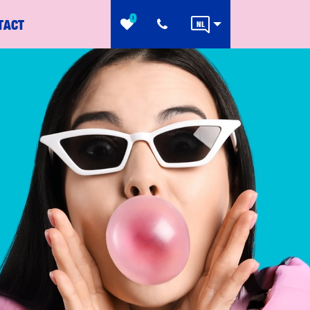
0
TACT
NL