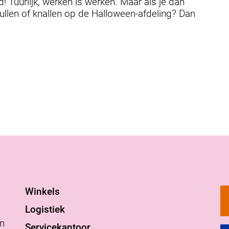
d! Tuurlijk, werken is werken. Maar als je dan
llen of knallen op de Halloween-afdeling? Dan
Winkels
Logistiek
an
Servicekantoor