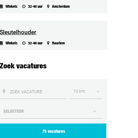
Winkels
32-40 uur
Amsterdam
Sleutelhouder
Winkels
32-40 uur
Haarlem
Zoek vacatures
10 km
75 vacatures