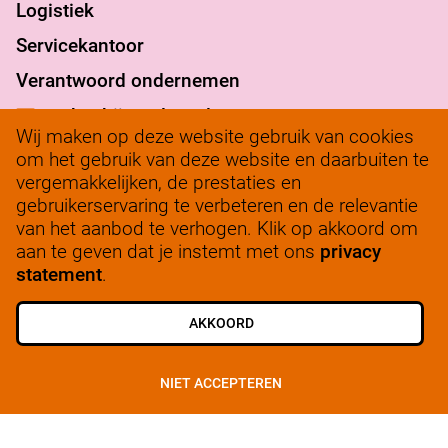
Logistiek
Servicekantoor
Verantwoord ondernemen
werkenbij@solow.nl
Wij maken op deze website gebruik van cookies
+ 31 345 62 14 32
om het gebruik van deze website en daarbuiten te
vergemakkelijken, de prestaties en
Bedrijfsleidersportaal
gebruikerservaring te verbeteren en de relevantie
van het aanbod te verhogen. Klik op akkoord om
aan te geven dat je instemt met ons
privacy
statement
.
ALLE VACATURES
SCHRIJF JE IN
AKKOORD
© 2025, SoLow
NIET ACCEPTEREN
Privacy
Cookiebeleid