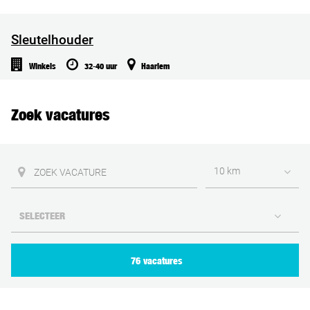
Sleutelhouder
Winkels
32-40 uur
Haarlem
Zoek vacatures
10 km
76 vacatures