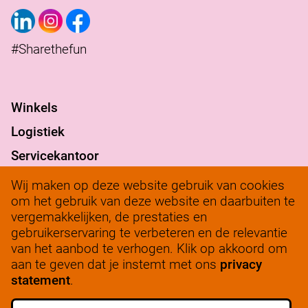
#Sharethefun
Winkels
Logistiek
Servicekantoor
Verantwoord ondernemen
Wij maken op deze website gebruik van cookies
om het gebruik van deze website en daarbuiten te
werkenbij@solow.nl
vergemakkelijken, de prestaties en
+ 31 345 62 14 32
gebruikerservaring te verbeteren en de relevantie
van het aanbod te verhogen. Klik op akkoord om
Bedrijfsleidersportaal
aan te geven dat je instemt met ons
privacy
statement
.