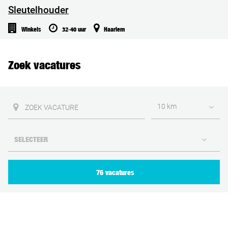
Sleutelhouder
Winkels
32-40 uur
Haarlem
Zoek vacatures
10 km
76 vacatures