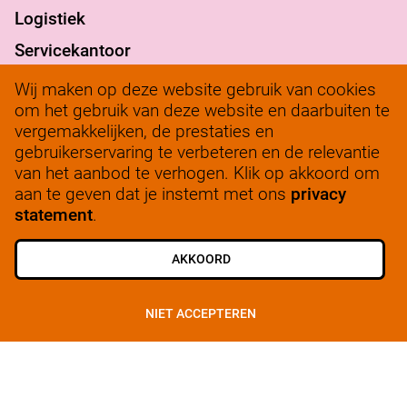
Logistiek
Servicekantoor
Verantwoord ondernemen
Wij maken op deze website gebruik van cookies
om het gebruik van deze website en daarbuiten te
werkenbij@solow.nl
vergemakkelijken, de prestaties en
+ 31 345 62 14 32
gebruikerservaring te verbeteren en de relevantie
van het aanbod te verhogen. Klik op akkoord om
Bedrijfsleidersportaal
aan te geven dat je instemt met ons
privacy
statement
.
AKKOORD
ALLE VACATURES
SCHRIJF JE IN
NIET ACCEPTEREN
© 2025, SoLow
Privacy
Cookiebeleid