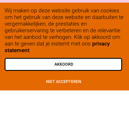
Verantwoord ondernemen
Wij maken op deze website gebruik van cookies
om het gebruik van deze website en daarbuiten te
werkenbij@solow.nl
vergemakkelijken, de prestaties en
+ 31 345 62 14 32
gebruikerservaring te verbeteren en de relevantie
van het aanbod te verhogen. Klik op akkoord om
Bedrijfsleidersportaal
aan te geven dat je instemt met ons
privacy
statement
.
AKKOORD
ALLE VACATURES
SCHRIJF JE IN
NIET ACCEPTEREN
© 2025, SoLow
Privacy
Cookiebeleid