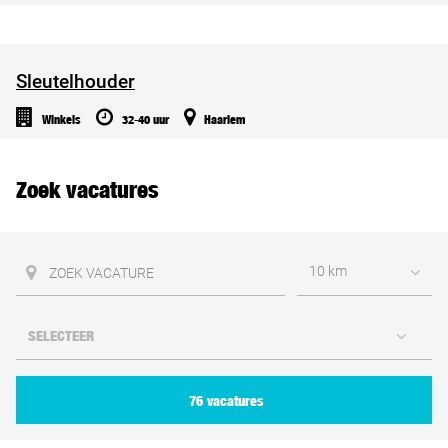
Sleutelhouder
Winkels
32-40 uur
Haarlem
Zoek vacatures
10 km
76 vacatures