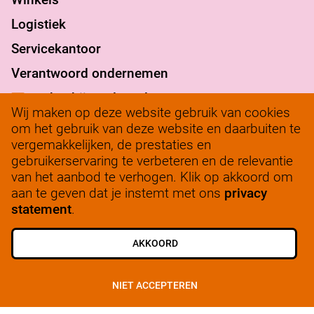
Logistiek
Servicekantoor
Verantwoord ondernemen
werkenbij@solow.nl
Wij maken op deze website gebruik van cookies
+ 31 345 62 14 32
om het gebruik van deze website en daarbuiten te
vergemakkelijken, de prestaties en
Bedrijfsleidersportaal
gebruikerservaring te verbeteren en de relevantie
van het aanbod te verhogen. Klik op akkoord om
aan te geven dat je instemt met ons
privacy
statement
.
ALLE VACATURES
SCHRIJF JE IN
AKKOORD
© 2025, SoLow
NIET ACCEPTEREN
Privacy