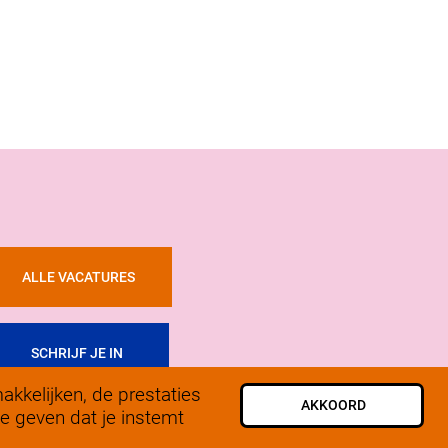
ALLE VACATURES
SCHRIJF JE IN
kkelijken, de prestaties
AKKOORD
e geven dat je instemt
 2025, SoLow