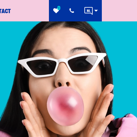
0
TACT
NL