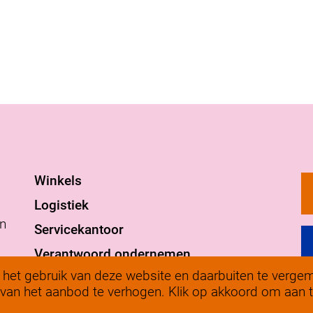
Winkels
Logistiek
an
Servicekantoor
Verantwoord ondernemen
et gebruik van deze website en daarbuiten te vergema
werkenbij@solow.nl
e van het aanbod te verhogen. Klik op akkoord om aan t
©
+ 31 345 62 14 32