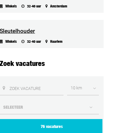
Winkels
32-40 uur
Amsterdam
Sleutelhouder
Winkels
32-40 uur
Haarlem
Zoek vacatures
10 km
76 vacatures