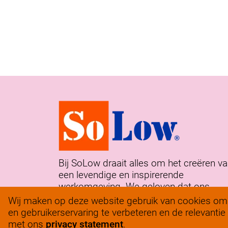
Bij SoLow draait alles om het creëren v
een levendige en inspirerende
werkomgeving. We geloven dat ons
succes voortkomt uit de passie en
Wij maken op deze website gebruik van cookies om h
toewijding van ons team.
en gebruikerservaring te verbeteren en de relevanti
met ons
privacy statement
.