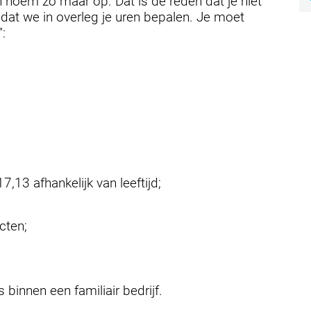
n noem zo maar op. Dat is de reden dat je niet
dat we in overleg je uren bepalen. Je moet
:
7,13 afhankelijk van leeftijd;
cten;
 binnen een familiair bedrijf.