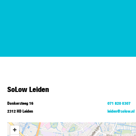
SoLow Leiden
Donkersteeg 16
071 820 0307
2312 HD Leiden
leiden@solow.nl