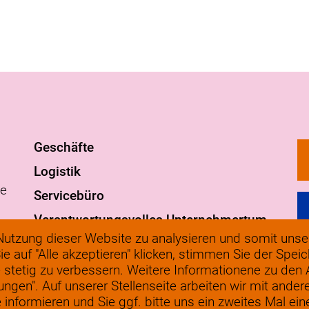
Geschäfte
Logistik
ge
Servicebüro
Verantwortungsvolles Unternehmertum
g
utzung dieser Website zu analysieren und somit unser
FAQ
ie auf "Alle akzeptieren" klicken, stimmen Sie der Spe
©
werkenbij@solow.nl
 stetig zu verbessern. Weitere Informationene zu den
D
lungen". Auf unserer Stellenseite arbeiten wir mit ander
+ 31 345 62 14 32
nformieren und Sie ggf. bitte uns ein zweites Mal eine 