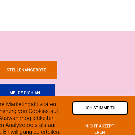
STELLENANGEBOTE
MELDE DICH AN
e Marketingaktivitäten
ICH STIMME ZU
icherung von Cookies auf
 2025, SoLow
 Auswahlmöglichkeiten
atenschutzerklärung
en Analysetools als auf
NICHT AKZEPTI
Einwilligung zu erteilen.
EREN