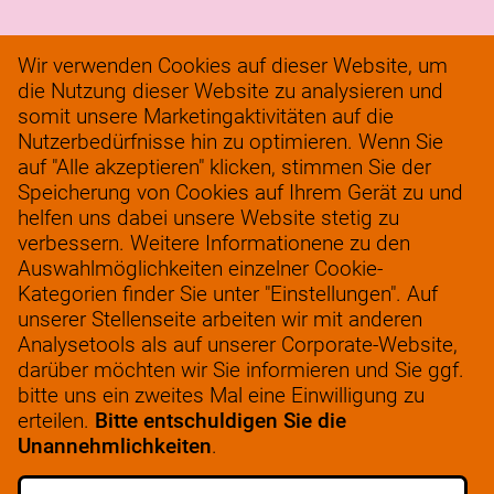
Wir verwenden Cookies auf dieser Website, um
Geschäfte
die Nutzung dieser Website zu analysieren und
somit unsere Marketingaktivitäten auf die
Logistik
Nutzerbedürfnisse hin zu optimieren. Wenn Sie
Servicebüro
auf "Alle akzeptieren" klicken, stimmen Sie der
Speicherung von Cookies auf Ihrem Gerät zu und
Verantwortungsvolles Unternehmertum
helfen uns dabei unsere Website stetig zu
FAQ
verbessern. Weitere Informationene zu den
Auswahlmöglichkeiten einzelner Cookie-
werkenbij@solow.nl
Kategorien finder Sie unter "Einstellungen". Auf
+ 31 345 62 14 32
unserer Stellenseite arbeiten wir mit anderen
Analysetools als auf unserer Corporate-Website,
darüber möchten wir Sie informieren und Sie ggf.
bitte uns ein zweites Mal eine Einwilligung zu
erteilen.
Bitte entschuldigen Sie die
STELLENANGEBOTE
Unannehmlichkeiten
.