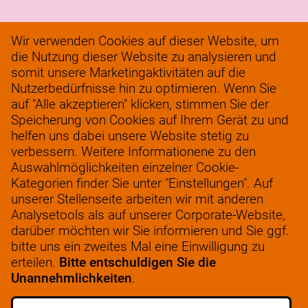
Wir verwenden Cookies auf dieser Website, um
Geschäfte
die Nutzung dieser Website zu analysieren und
somit unsere Marketingaktivitäten auf die
Logistik
Nutzerbedürfnisse hin zu optimieren. Wenn Sie
Servicebüro
auf "Alle akzeptieren" klicken, stimmen Sie der
Speicherung von Cookies auf Ihrem Gerät zu und
Verantwortungsvolles Unternehmertum
helfen uns dabei unsere Website stetig zu
FAQ
verbessern. Weitere Informationene zu den
Auswahlmöglichkeiten einzelner Cookie-
werkenbij@solow.nl
Kategorien finder Sie unter "Einstellungen". Auf
+ 31 345 62 14 32
unserer Stellenseite arbeiten wir mit anderen
Analysetools als auf unserer Corporate-Website,
darüber möchten wir Sie informieren und Sie ggf.
bitte uns ein zweites Mal eine Einwilligung zu
erteilen.
Bitte entschuldigen Sie die
STELLENANGEBOTE
Unannehmlichkeiten
.