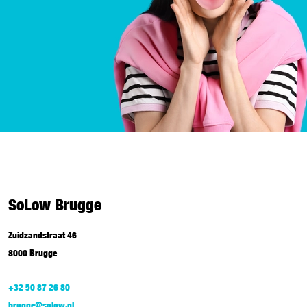
SoLow Brugge
Zuidzandstraat 46
8000 Brugge
+32 50 87 26 80
brugge@solow.nl