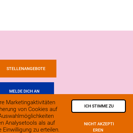
STELLENANGEBOTE
MELDE DICH AN
e Marketingaktivitäten
ICH STIMME ZU
icherung von Cookies auf
 2025, SoLow
 Auswahlmöglichkeiten
atenschutzerklärung
en Analysetools als auf
NICHT AKZEPTI
Einwilligung zu erteilen.
EREN
ookiepolicy