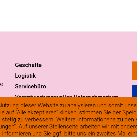
Geschäfte
Logistik
ge
Servicebüro
Verantwortungsvolles Unternehmertum
g
utzung dieser Website zu analysieren und somit unser
FAQ
ie auf "Alle akzeptieren" klicken, stimmen Sie der Spe
©
werkenbij@solow.nl
 stetig zu verbessern. Weitere Informationene zu den
D
lungen". Auf unserer Stellenseite arbeiten wir mit ander
+ 31 345 62 14 32
nformieren und Sie ggf. bitte uns ein zweites Mal eine 
C